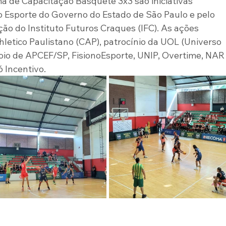
ma de Capacitação Basquete 3x3 são iniciativas 
o Esporte do Governo do Estado de São Paulo e pelo 
ção do Instituto Futuros Craques (IFC). As ações 
letico Paulistano (CAP), patrocínio da UOL (Universo 
oio de APCEF/SP, FisionoEsporte, UNIP, Overtime, NAR
 Incentivo.