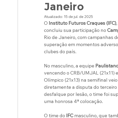
Janeiro
Atualizado:
15 de jul. de 2025
O 
Instituto Futuros Craques (IFC)
concluiu sua participação no 
Camp
Rio de Janeiro, com campanhas de 
superação em momentos adversos e
clubes do país.
No masculino, a equipe 
Paulistan
vencendo o CRB/UMJAL (21x11) e o
Olímpico (21x13) na semifinal ve
diretamente a disputa do terceiro
desfalque por lesão, o time foi s
uma honrosa 4ª colocação.
O time do 
IFC
 masculino, que tam