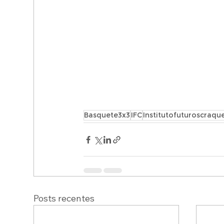
Basquete3x3
IFC
Institutofuturoscraqu
Posts recentes