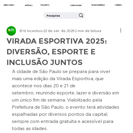
QUEM SOMOS
CONTATO
PROJETOS
TRANSPARÊNCIA
NOTÍCIAS
COMO APOIAR
B16 Incentivo
22 de set. de 2025
2 min de leitura
VIRADA ESPORTIVA 2025:
DIVERSÃO, ESPORTE E
INCLUSÃO JUNTOS
A cidade de São Paulo se prepara para viver 
mais uma edição da Virada Esportiva, que 
acontece nos dias 20 e 21 de 
setembro, reunindo esporte, lazer e diversão em 
um único fim de semana. Viabilizado pela 
Prefeitura de São Paulo, o evento terá atividades 
espalhadas por diversos pontos da capital, 
sempre com entrada gratuita e acessível para 
todas as idades.