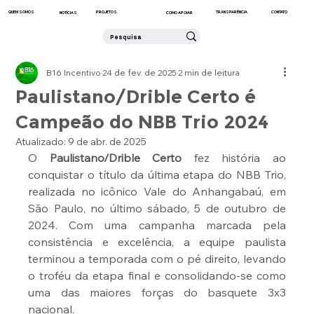
QUEM SOMOS
CONTATO
PROJETOS
TRANSPARÊNCIA
NOTÍCIAS
COMO APOIAR
B16 Incentivo
24 de fev. de 2025
2 min de leitura
Paulistano/Drible Certo é
Campeão do NBB Trio 2024
Atualizado:
9 de abr. de 2025
O 
Paulistano/Drible Certo
 fez história ao 
conquistar o título da última etapa do NBB Trio, 
realizada no icônico Vale do Anhangabaú, em 
São Paulo, no último sábado, 5 de outubro de 
2024. Com uma campanha marcada pela 
consistência e excelência, a equipe paulista 
terminou a temporada com o pé direito, levando 
o troféu da etapa final e consolidando-se como 
uma das maiores forças do basquete 3x3 
nacional.