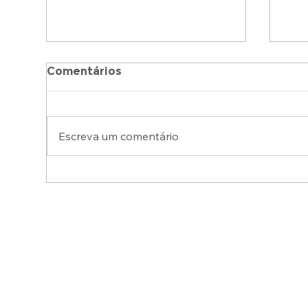
Comentários
Escreva um comentário
Instituto Futuros Craques
DR
renova seu registro no
CO
CMDCA/SP e reforça
DO
compromisso com a
NO
infância e juventude
TÍ
LI