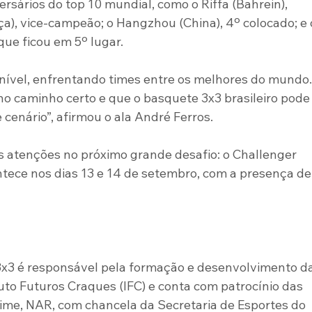
sários do top 10 mundial, como o Riffa (Bahrein), 
a), vice-campeão; o Hangzhou (China), 4º colocado; e 
que ficou em 5º lugar.
 nível, enfrentando times entre os melhores do mundo.
o caminho certo e que o basquete 3x3 brasileiro pode
 cenário”, afirmou o ala André Ferros.
as atenções no próximo grande desafio: o Challenger 
ontece nos dias 13 e 14 de setembro, com a presença de
3x3 é responsável pela formação e desenvolvimento da
tuto Futuros Craques (IFC) e conta com patrocínio das 
time, NAR, com chancela da Secretaria de Esportes do 